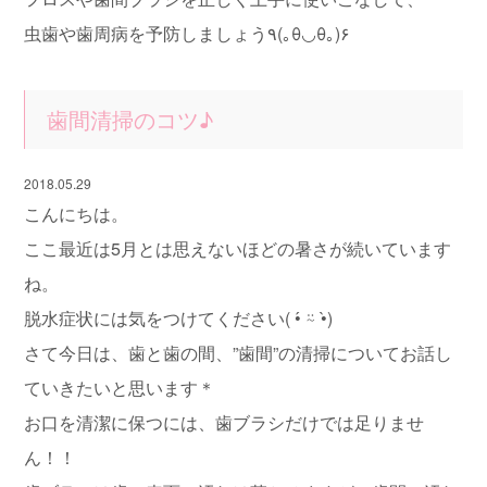
虫歯や歯周病を予防しましょう٩(｡θ◡θ｡)۶
歯間清掃のコツ♪
2018.05.29
こんにちは。
ここ最近は5月とは思えないほどの暑さが続いています
ね。
脱水症状には気をつけてください( •́ ⍨ •̀)
さて今日は、歯と歯の間、”歯間”の清掃についてお話し
ていきたいと思います＊
お口を清潔に保つには、歯ブラシだけでは足りませ
ん！！