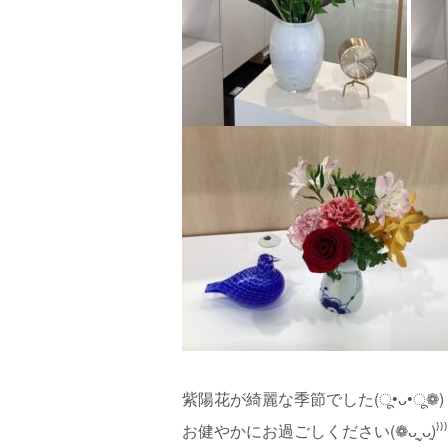
紫陽花が綺麗な季節でした(ू•ᴗ•ू❁)
お健やかにお過ごしください(❁ᴗ͈ˬᴗ͈)⁾⁾⁾