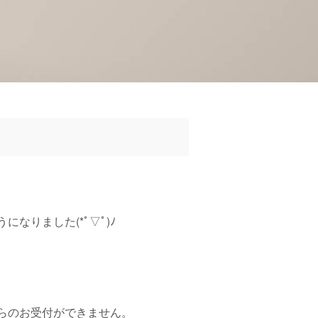
りました(*ﾟ▽ﾟ)ﾉ
。
らのお受付ができません。