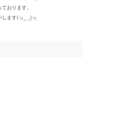
っております。
す(っ_ _)っ