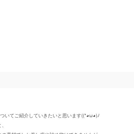
いてご紹介していきたいと思います((*◕ω◕)ﾉ
と、