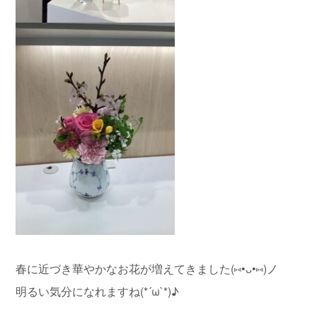
春に近づき華やかなお花が増えてきました(⑅•ᴗ•⑅)ノ
明るい気分になれますね(*´ω`*)♪