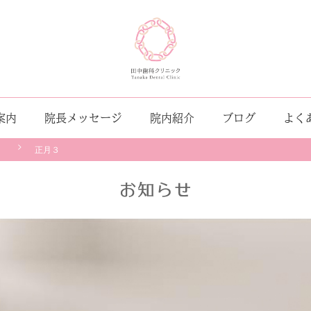
案内
院長メッセージ
院内紹介
ブログ
よく
。
正月３