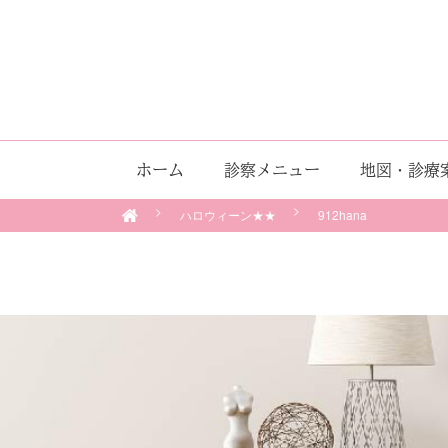
ホーム
診察メニュー
地図・診療
ハロウィーン★★
912hana