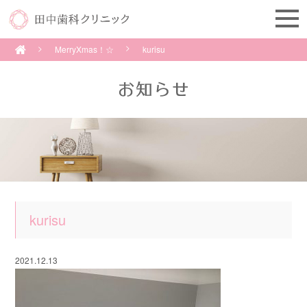
MerryXmas！☆
kurisu
kurisu
2021.12.13