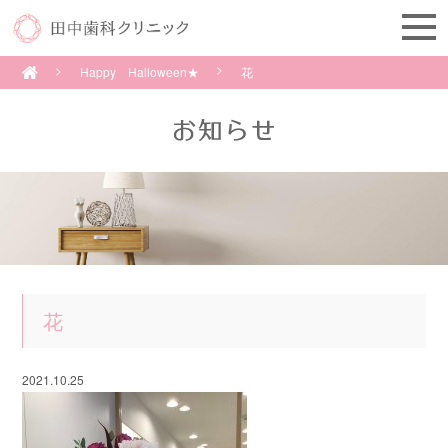
Happy Halloween★
花
花
2021.10.25