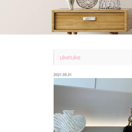
uketuke
2021.05.31