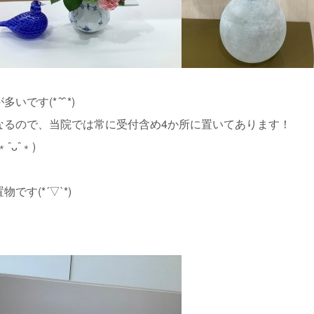
です(*´˘`*)
なるので、当院では常に受付含め4か所に置いてあります！
ᴗˆ﹡)
す(*´▽`*)