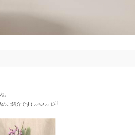
ね。
です( ⸝⸝•ᴗ•⸝⸝ )੭⁾⁾